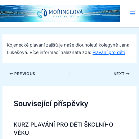
Přeskočit
Post
Ma
na
navigation
Me
obsah
Kojenecké plavání zajišťuje naše dlouholetá kolegyně Jana
Lukešová. Více informací naleznete zde:
Plavání pro děti
PREVIOUS
NEXT
Související příspěvky
KURZ PLAVÁNÍ PRO DĚTI ŠKOLNÍHO
VĚKU