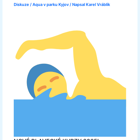
Diskuze
/
Aqua v parku Kyjov
/ Napsal
Karel Vráblík