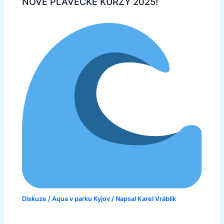
NOVÉ PLAVECKÉ KURZY 2025!
Diskuze
/
Aqua v parku Kyjov
/ Napsal
Karel Vráblík